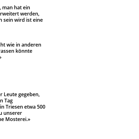
, man hat ein
erweitert werden,
 sein wird ist eine
cht wie in anderen
rassen könnte
»
er Leute gegeben,
en Tag
in Triesen etwa 500
zu unserer
ne Mosterei.»