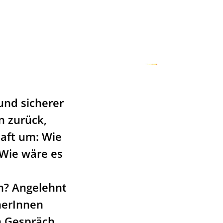
 und sicherer
n zurück,
aft um: Wie
 Wie wäre es
n? Angelehnt
herInnen
in Gespräch