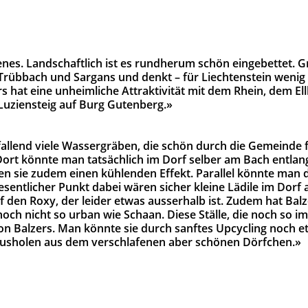
genes. Landschaftlich ist es rundherum schön eingebettet. 
rübbach und Sargans und denkt – für Liechtenstein wenig 
rs hat eine unheimliche Attraktivität mit dem Rhein, dem El
uziensteig auf Burg Gutenberg.»
allend viele Wassergräben, die schön durch die Gemeinde 
ort könnte man tatsächlich im Dorf selber am Bach entlang
 sie zudem einen kühlenden Effekt. Parallel könnte man
wesentlicher Punkt dabei wären sicher kleine Lädile im Dorf 
f den Roxy, der leider etwas ausserhalb ist. Zudem hat Bal
noch nicht so urban wie Schaan. Diese Ställe, die noch so i
von Balzers. Man könnte sie durch sanftes Upcycling noch 
rausholen aus dem verschlafenen aber schönen Dörfchen.»