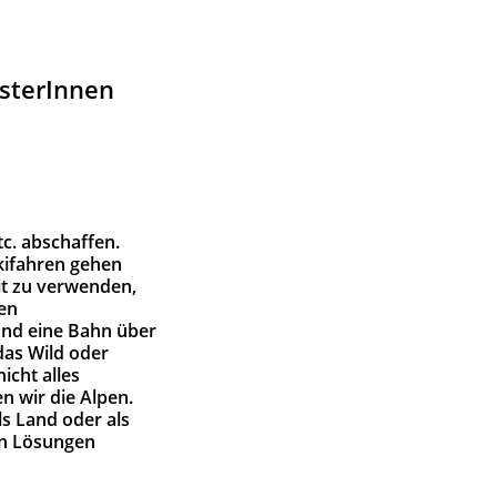
sterInnen
c. abschaffen.
kifahren gehen
it zu verwenden,
en
und eine Bahn über
das Wild oder
icht alles
n wir die Alpen.
s Land oder als
rn Lösungen