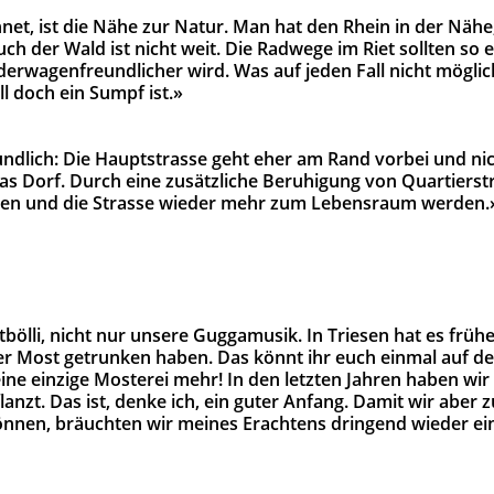
net, ist die Nähe zur Natur. Man hat den Rhein in der Nähe
h der Wald ist nicht weit. Die Radwege im Riet sollten so 
erwagenfreundlicher wird. Was auf jeden Fall nicht möglich
l doch ein Sumpf ist.»
eundlich: Die Hauptstrasse geht eher am Rand vorbei und ni
s Dorf. Durch eine zusätzliche Beruhigung von Quartierst
rden und die Strasse wieder mehr zum Lebensraum werden.
tbölli, nicht nur unsere Guggamusik. In Triesen hat es früh
Liter Most getrunken haben. Das könnt ihr euch einmal auf d
e einzige Mosterei mehr! In den letzten Jahren haben wir 
anzt. Das ist, denke ich, ein guter Anfang. Damit wir aber 
nnen, bräuchten wir meines Erachtens dringend wieder ei