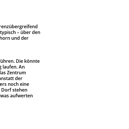
Grenzübergreifend
typisch – über den
lhorn und der
führen. Die könnte
 laufen. An
 das Zentrum
anstatt der
zers noch eine
m Dorf stehen
etwas aufwerten