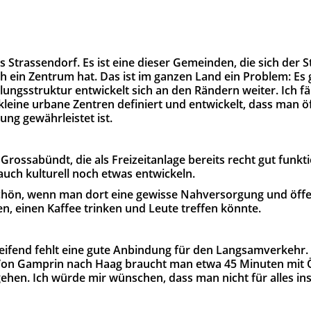
s Strassendorf. Es ist eine dieser Gemeinden, die sich der S
ch ein Zentrum hat. Das ist im ganzen Land ein Problem: Es 
lungsstruktur entwickelt sich an den Rändern weiter. Ich fä
kleine urbane Zentren definiert und entwickelt, dass man ö
ung gewährleistet ist.
 Grossabündt, die als Freizeitanlage bereits recht gut funkt
auch kulturell noch etwas entwickeln.
chön, wenn man dort eine gewisse Nahversorgung und öff
en, einen Kaffee trinken und Leute treffen könnte.
ifend fehlt eine gute Anbindung für den Langsamverkehr. E
 Von Gamprin nach Haag braucht man etwa 45 Minuten mit
gehen. Ich würde mir wünschen, dass man nicht für alles in