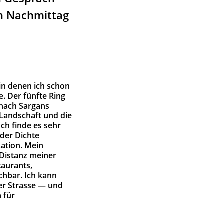
en Nachmittag
 in denen ich schon
e. Der fünfte Ring
 nach Sargans
d Landschaft und die
Ich finde es sehr
 der Dichte
ation. Mein
 Distanz meiner
taurants,
ichbar. Ich kann
der Strasse — und
 für