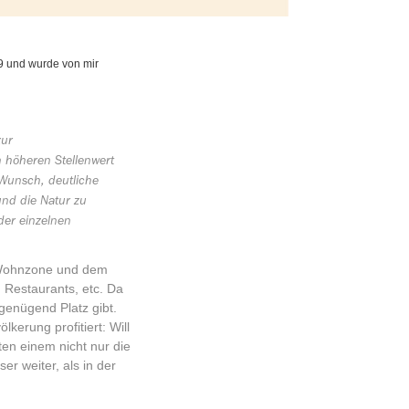
9 und wurde von mir
zur
 höheren Stellenwert
 Wunsch, deutliche
nd die Natur zu
der einzelnen
en Wohnzone und dem
 Restaurants, etc. Da
 genügend Platz gibt.
erung profitiert: Will
ten einem nicht nur die
r weiter, als in der