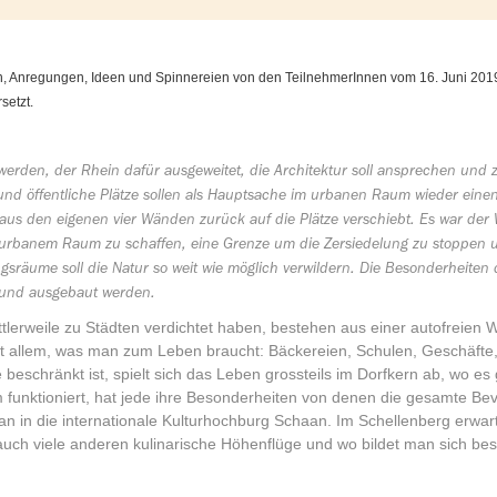
n, Anregungen, Ideen und Spinnereien von den TeilnehmerInnen vom 16. Juni 201
setzt.
werden, der Rhein dafür ausgeweitet, die Architektur soll ansprechen und 
nd öffentliche Plätze sollen als Hauptsache im urbanen Raum wieder einen
us den eigenen vier Wänden zurück auf die Plätze verschiebt. Es war der
rbanem Raum zu schaffen, eine Grenze um die Zersiedelung zu stoppen u
gsräume soll die Natur so weit wie möglich verwildern. Die Besonderheiten 
 und ausgebaut werden.
mittlerweile zu Städten verdichtet haben, bestehen aus einer autofrei
it allem, was man zum Leben braucht: Bäckereien, Schulen, Geschäfte,
beschränkt ist, spielt sich das Leben grossteils im Dorfkern ab, wo es
nktioniert, hat jede ihre Besonderheiten von denen die gesamte Bevölk
an in die internationale Kulturhochburg Schaan. Im Schellenberg erwar
uch viele anderen kulinarische Höhenflüge und wo bildet man sich besse