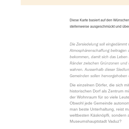
Diese Karte basiert auf den Wünsche
stellenweise ausgeschmückt und über
Die Zersiedelung soll eingedämmt 
Atmosphärenschaffung beitragen u
bekommen, damit sich das Leben a
Ränder zwischen Grünzonen und u
wahren. Ausserhalb dieser Siedlun
Gemeinden sollen hervorgehoben
Die einzelnen Dörfer, die sich 
historischen Dorf als Zentrum m
der Wohnraum für so viele Leute 
Obwohl jede Gemeinde autonom fu
man beste Unterhaltung, reist m
weltbesten Käsknöpfli, sondern a
Museumshauptstadt Vaduz?